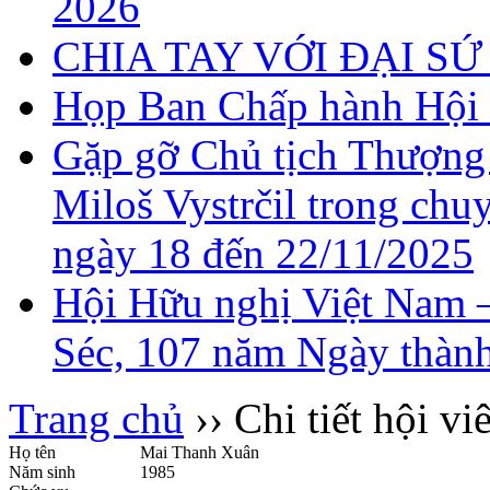
2026
CHIA TAY VỚI ĐẠI 
Họp Ban Chấp hành Hội 
Gặp gỡ Chủ tịch Thượng
Miloš Vystrčil trong chu
ngày 18 đến 22/11/2025
Hội Hữu nghị Việt Nam 
Séc, 107 năm Ngày thành
Trang chủ
›› Chi tiết hội vi
Họ tên
Mai Thanh Xuân
Năm sinh
1985