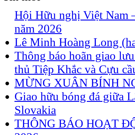
Hội Hữu nghị Việt Nam – 
năm 2026
Lê Minh Hoàng Long (ha
Thông báo hoãn giao lưu
thủ Tiệp Khắc và Cựu cầ
MỪNG XUÂN BÍNH NG
Giao hữu bóng đá giữa 
Slovakia
THÔNG BÁO HOẠT Đ