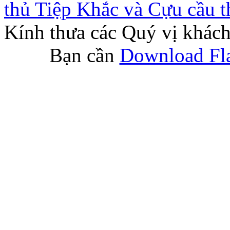
thủ Tiệp Khắc và Cựu cầu 
Kính thưa các Quý vị khác
Bạn cần
Download Fla
Giải tennis hữu nghị của 
Quốc ca CH Séc
Ten kdo ma te rad Luci
Số lượt truy cập:
4696994