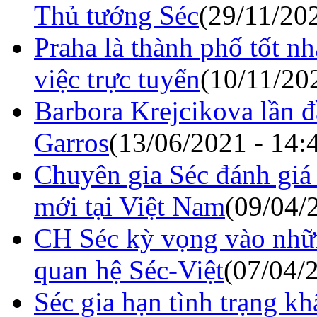
Thủ tướng Séc
(29/11/202
Praha là thành phố tốt n
việc trực tuyến
(10/11/20
Barbora Krejcikova lần đ
Garros
(13/06/2021 - 14:
Chuyên gia Séc đánh giá 
mới tại Việt Nam
(09/04/
CH Séc kỳ vọng vào nhữn
quan hệ Séc-Việt
(07/04/
Séc gia hạn tình trạng k