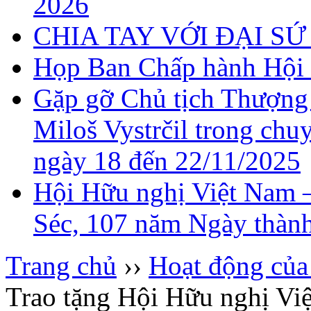
2026
CHIA TAY VỚI ĐẠI 
Họp Ban Chấp hành Hội 
Gặp gỡ Chủ tịch Thượng
Miloš Vystrčil trong chu
ngày 18 đến 22/11/2025
Hội Hữu nghị Việt Nam 
Séc, 107 năm Ngày thành
Trang chủ
››
Hoạt động của
Trao tặng Hội Hữu nghị Vi