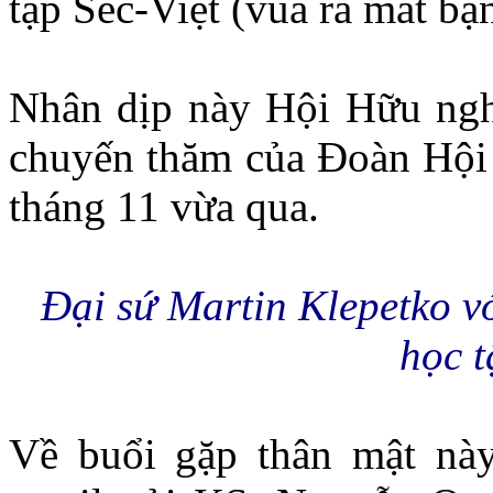
tập Séc-Việt (vùa ra mắt bạ
Nhân dịp này Hội Hữu ngh
chuyến thăm của Đoàn Hội 
tháng 11 vừa qua.
Đại sứ Martin Klepetko vớ
học t
Về buổi gặp thân mật này 