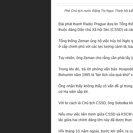
Phó Chủ tịch nước Đặng Thị Ngọc Thịnh hội kiế
Đài phát thanh Radio Prague đưa tin Tổng th
thuộc đảng Dân chủ Xã hội Séc (CSSD) và cá
Tổng thống Zeman ủng hộ việc hủy bỏ Nghị 
ở cấp chính phủ với các lực lượng cảnh tả, 
Tuy nhiên, ông Zeman cho rằng cần phải lấy ý
Trong khi đó, trả lời phỏng vấn báo Hospod
Bohumin năm 1995 là "tàn tích của quá khứ" và 
Ông nhận thấy không thấy có vấn đề gì tron
cử Hạ viện sắp tới.
Với tư cách là Chủ tịch CSSD, ông Sobotka kh
Nếu như việc liên minh giữa CSSD và KSCM ở 
tác giữa hai chính đảng lớn này đã được thực
Hồi tháng 10 năm ngoái, trước khi diễn ra