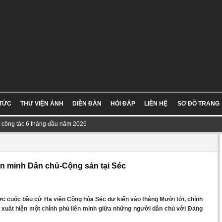
 TỨC
THƯ VIỆN ẢNH
DIỄN ĐÀN
HỎI ĐÁP
LIÊN HỆ
SƠ ĐỒ TRANG
t công tác 6 tháng đầu năm 2026
ên minh Dân chủ-Cộng sản tại Séc
ớc cuộc bầu cử Hạ viện Cộng hòa Séc dự kiến vào tháng Mười tới, chính
 xuất hiện một chính phủ liên minh giữa những người dân chủ với Đảng