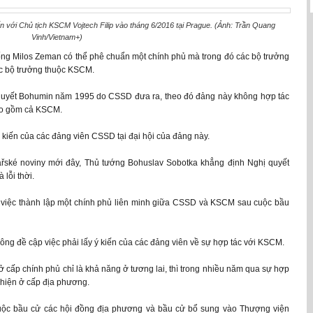
n với Chủ tịch KSCM Vojtech Filip vào tháng 6/2016 tại Prague. (Ảnh: Trần Quang
Vinh/Vietnam+)
ống Milos Zeman có thể phê chuẩn một chính phủ mà trong đó các bộ trưởng
c bộ trưởng thuộc KSCM.
quyết Bohumin năm 1995 do CSSD đưa ra, theo đó đảng này không hợp tác
bao gồm cả KSCM.
 kiến của các đảng viên CSSD tại đại hội của đảng này.
ářské noviny mới đây, Thủ tướng Bohuslav Sobotka khẳng định Nghị quyết
lỗi thời.
g việc thành lập một chính phủ liên minh giữa CSSD và KSCM sau cuộc bầu
ông đề cập việc phải lấy ý kiến của các đảng viên về sự hợp tác với KSCM.
cấp chính phủ chỉ là khả năng ở tương lai, thì trong nhiều năm qua sự hợp
 hiện ở cấp địa phương.
 cuộc bầu cử các hội đồng địa phương và bầu cử bổ sung vào Thượng viện