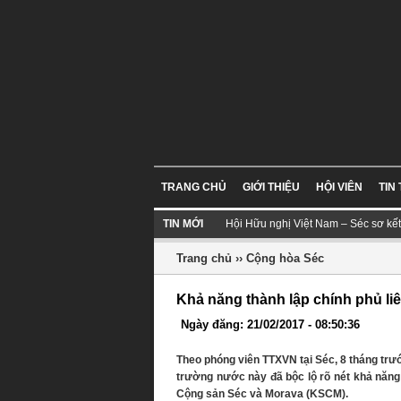
TRANG CHỦ
GIỚI THIỆU
HỘI VIÊN
TIN
TIN MỚI
Hội Hữu nghị Việt Nam – Séc sơ kế
Trang chủ
››
Cộng hòa Séc
Khả năng thành lập chính phủ li
Ngày đăng: 21/02/2017 - 08:50:36
Theo phóng viên TTXVN tại Séc, 8 tháng trư
trường nước này đã bộc lộ rõ nét khả năng
Cộng sản Séc và Morava (KSCM).