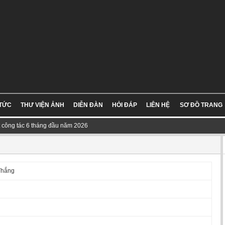
 TỨC
THƯ VIỆN ẢNH
DIỄN ĐÀN
HỎI ĐÁP
LIÊN HỆ
SƠ ĐỒ TRANG
t công tác 6 tháng đầu năm 2026
Thắng