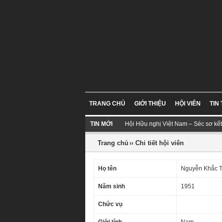
TRANG CHỦ
GIỚI THIỆU
HỘI VIÊN
TIN
TIN MỚI
Hội Hữu nghị Việt Nam – Séc sơ kế
Trang chủ
›› Chi tiết hội viên
Họ tên
Nguyễn Khắc 
Năm sinh
1951
Chức vụ